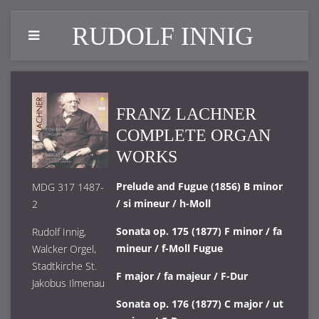
RUDOLF INNIG
FRANZ LACHNER
COMPLETE ORGAN
WORKS
Prelude and Fugue (1856) B minor
MDG 317 1487-
/ si mineur / h-Moll
2
Sonata op. 175 (1877) F minor / fa
Rudolf Innig,
mineur / f-Moll Fugue
Walcker Orgel,
Stadtkirche St.
F major / fa majeur / F-Dur
Jakobus Ilmenau
Sonata op. 176 (1877) C major / ut